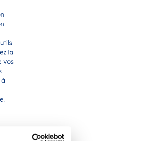
on
on
utils
ez la
e vos
s
 à
e.