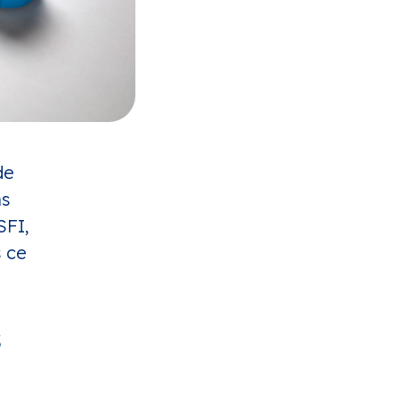
 de
ns
SFI,
s ce
s