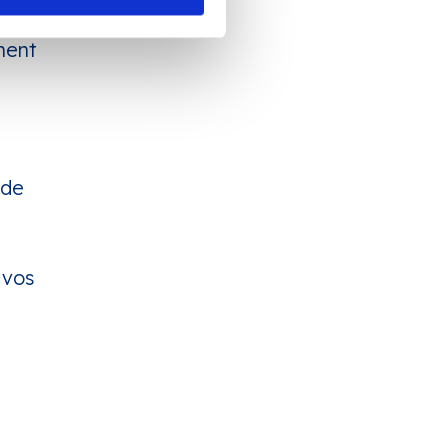
ez
ment
 de
 vos