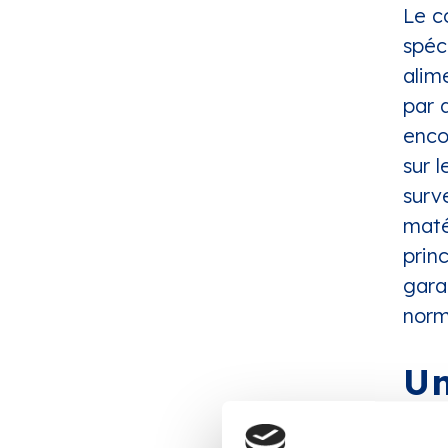
Le c
spéc
alim
par 
enco
sur l
surv
maté
prin
gara
norm
Un
vo