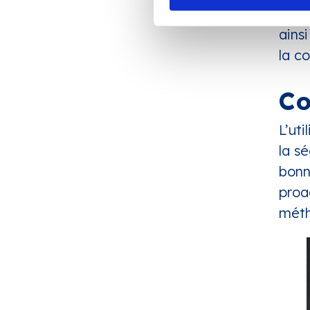
effi
ains
la c
Co
L’uti
la sé
bonn
proa
mét