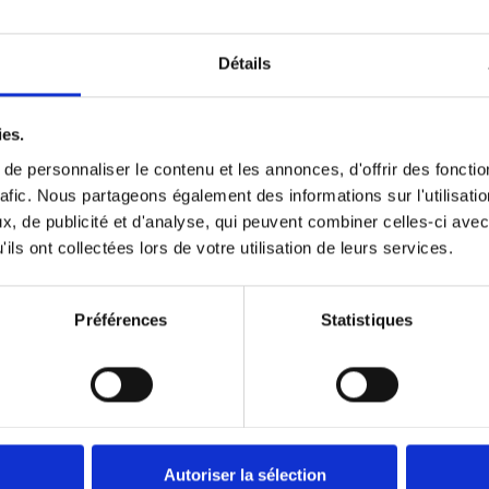
vous aider à définir les outils et couleurs les plu
tés, CHS France propose un accompagnement
Détails
ique, par la réalisation d’un audit gratuit sur sit
 de réaliser une cartographie détaillée reprenant
ies.
 outils et les couleurs répondant à vos besoins
e personnaliser le contenu et les annonces, d'offrir des fonctio
ifiques.
rafic. Nous partageons également des informations sur l'utilisati
, de publicité et d'analyse, qui peuvent combiner celles-ci avec
timiser vos outils de
ils ont collectées lors de votre utilisation de leurs services.
ttoyage
Préférences
Statistiques
 vous recommandons d’utiliser toute la palette
eur et de communiquer sur l’importance du resp
codes, stockez vos outils sur les supports prévus
effet et évaluez régulièrement vos matériels afi
conserver dans un état optimal et lutter
Autoriser la sélection