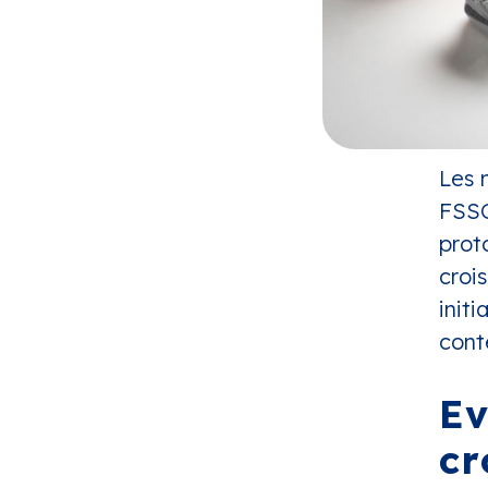
Les 
FSSC
prot
croi
init
conte
Ev
cr