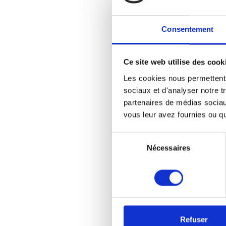
Pour 
adap
Consentement
techn
afin
Ce site web utilise des cook
bons
Les cookies nous permettent d
spéc
sociaux et d'analyser notre t
partenaires de médias sociaux
Op
vous leur avez fournies ou qu'
ne
Sélection
Nécessaires
du
Nous
consentement
coul
des 
cet 
les 
Refuser